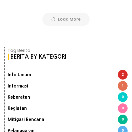
Load More
Tag Berita
BERITA BY KATEGORI
Info Umum
2
Informasi
1
Keberatan
0
Kegiatan
0
Mitigasi Bencana
0
Pelanggaran
0