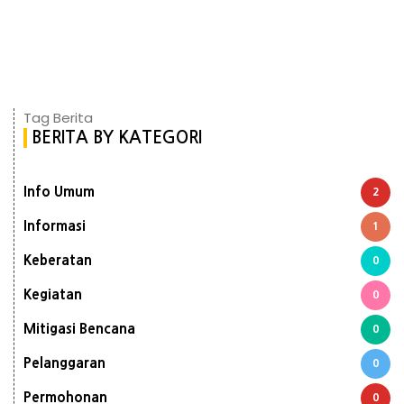
Tag Berita
BERITA BY KATEGORI
Info Umum
2
Informasi
1
Keberatan
0
Kegiatan
0
Mitigasi Bencana
0
Pelanggaran
0
Permohonan
0