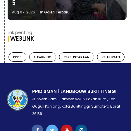
5
Aug 07, 2026
Galeri Terbaru
link penting
WEBLINK
PPDB
ELEARNING
PERPUSTAKAAN
KELULUSAN
PPID SMAN 1 LANDBOUW BUKITTINGGI
Jl. Syekh Jamil Jambek No.36, Pakan Kurai, Kec.
Guguk Panjang, Kota Bukittinggi, Sumatera Barat
26136