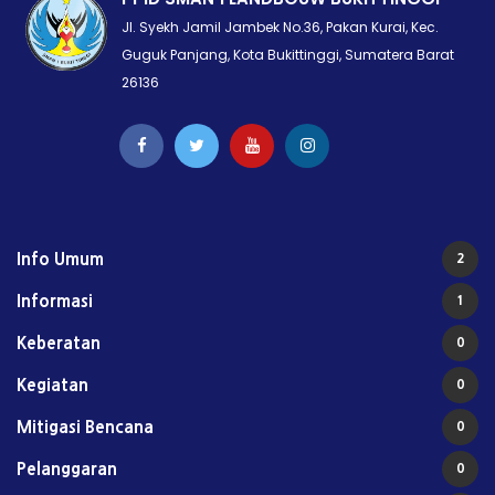
Jl. Syekh Jamil Jambek No.36, Pakan Kurai, Kec.
Guguk Panjang, Kota Bukittinggi, Sumatera Barat
26136
Info Umum
2
Informasi
1
Keberatan
0
Kegiatan
0
Mitigasi Bencana
0
Pelanggaran
0