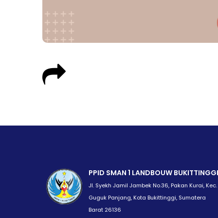
PPID SMAN 1 LANDBOUW BUKITTINGG
Jl. Syekh Jamil Jambek No.36, Pakan Kurai, Kec.
Guguk Panjang, Kota Bukittinggi, Sumatera
Barat 26136