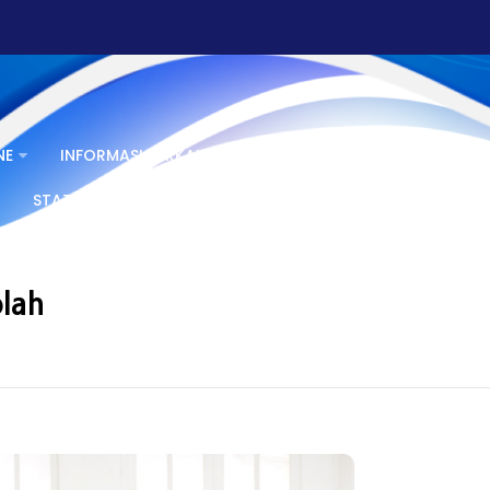
NE
INFORMASI BERKALA
INFORMASI SERTA MERTA
STATISTIK
BERITA PPID
GALERI
FAQ PPID
lah