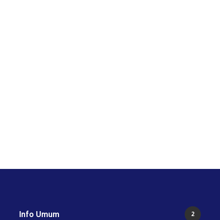
2
1
Aug 07, 2026
Galeri Terbaru
Aug 07, 2026
Gal
Info Umum
2
I