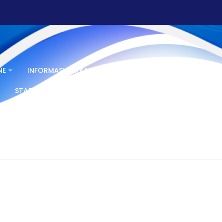
NE
INFORMASI BERKALA
INFORMASI SERTA MERTA
STATISTIK
BERITA PPID
GALERI
FAQ PPID