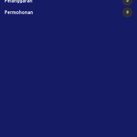
Pelanggaran
0
Permohonan
0